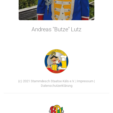
Andreas "Butze" Lutz
(c) 2021 Stammdesch Staatse Käls e.V. |
Impressum
|
Datenschutzerklärung